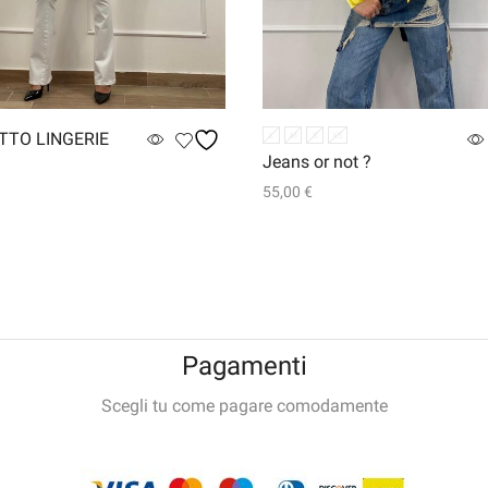
TTO LINGERIE
L
M
S
XS
Jeans or not ?
55,00
€
utto
Questo
Scegli
prodotto
ha
più
varianti.
Le
Pagamenti
opzioni
possono
Scegli tu come pagare comodamente
essere
scelte
nella
pagina