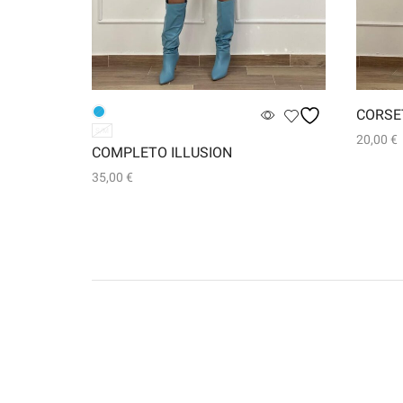
CORSE
S/M
20,00
€
COMPLETO ILLUSION
Leggi t
35,00
€
Questo
Scegli
prodotto
ha
più
varianti.
Le
opzioni
possono
essere
scelte
nella