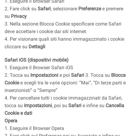
1. Eseguire il Browser Safari
2. Fare click su
Safari
, selezionare
Preferenze
e premere
su
Privacy
3. Nella sezione Blocca Cookie specificare come Safari
deve accettare i cookie dai siti internet.
4. Per visionare quali siti hanno immagazzinato i cookie
cliccare su
Dettagli
Safari iOS (dispositivi mobile)
1. Eseguire il Browser Safari iOS
2. Tocca su
Impostazioni
e poi
Safari
3. Tocca su
Blocca
Cookie
e scegli tra le varie opzioni: “Mai”, “Di terze parti e
inserzionisti” o “Sempre”
4. Per cancellare tutti i cookie immagazzinati da Safari,
tocca su
Impostazioni
, poi su
Safari
e infine su
Cancella
Cookie e dati
Opera
1. Eseguire il Browser Opera
2. Fare click sul Preferenze poi su Avanzate e infine su