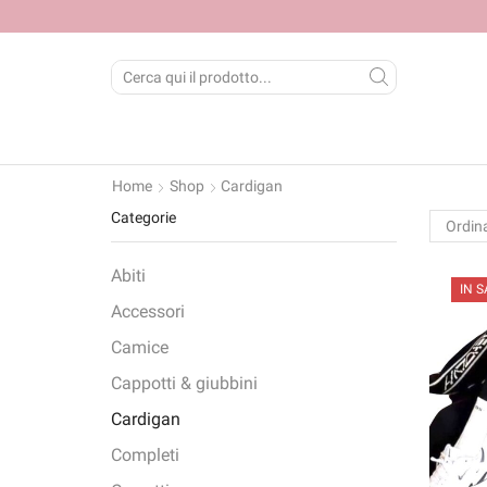
SEARCH
INPUT
Home
Shop
Cardigan
Categorie
Abiti
IN S
Accessori
Camice
Cappotti & giubbini
Cardigan
Completi