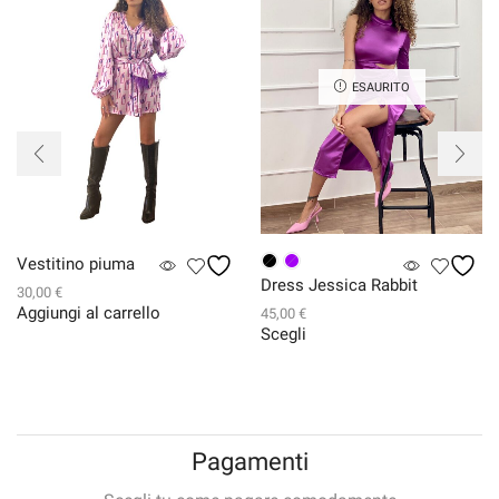
ESAURITO
Vestitino piuma
Dress Jessica Rabbit
30,00
€
Aggiungi al carrello
45,00
€
Scegli
Questo
prodotto
ha
più
varianti.
Le
Pagamenti
opzioni
possono